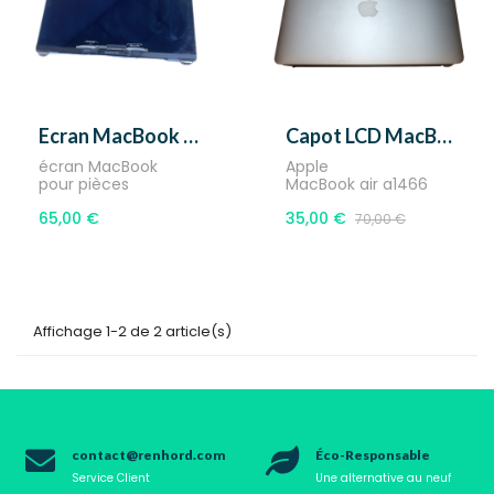
Ecran MacBook Pro A2338 Non...
Capot LCD MacBook Air A1466...
écran MacBook
Apple
pour pièces
MacBook air a1466
65,00 €
35,00 €
70,00 €
Affichage 1-2 de 2 article(s)
contact@renhord.com
Éco-Responsable
Service Client
Une alternative au neuf