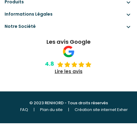
Produits
keyboard_arrow_down
Informations Légales
keyboard_arrow_down
Notre Société
keyboard_arrow_down
Les avis Google
4.8
Lire les avis
© 2023 RENHORD - Tous droits réservés
FAQ
|
Plan du site
|
Création site internet Exher