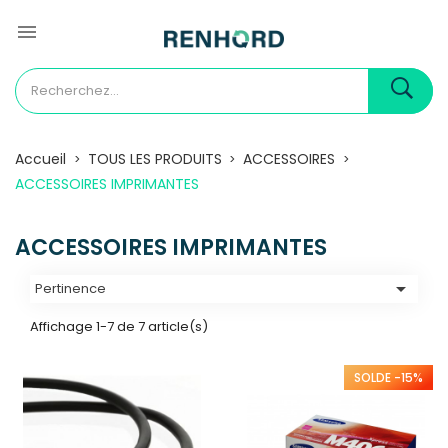
ON
AVEC LE CODE
PREM5!!

Accueil
TOUS LES PRODUITS
ACCESSOIRES
ACCESSOIRES IMPRIMANTES
ACCESSOIRES IMPRIMANTES

Pertinence
Affichage 1-7 de 7 article(s)
SOLDE -15%