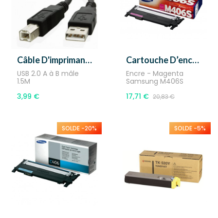
Câble D'imprimante USB 2.0...
Cartouche D’encre - SAMSUNG...
USB 2.0 A à B mâle
Encre - Magenta
1.5M
Samsung M406S
3,99 €
17,71 €
20,83 €
SOLDE -20%
SOLDE -5%