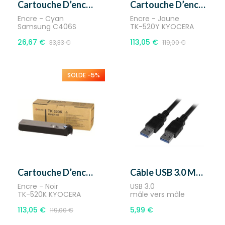
Cartouche D’encre - SAMSUNG...
Cartouche D’encre Jaune-...
Encre - Cyan
Encre - Jaune
Samsung C406S
TK-520Y KYOCERA
26,67 €
113,05 €
33,33 €
119,00 €
SOLDE -5%
Cartouche D’encre Noir -...
Câble USB 3.0 Mâle Vers...
Encre - Noir
USB 3.0
TK-520K KYOCERA
mâle vers mâle
113,05 €
5,99 €
119,00 €