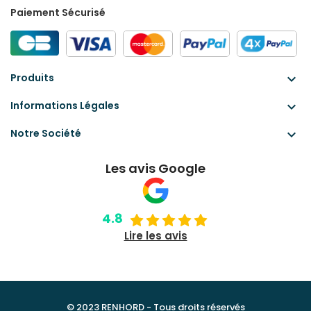
Paiement Sécurisé
Produits
keyboard_arrow_down
Informations Légales
keyboard_arrow_down
Notre Société
keyboard_arrow_down
Les avis Google
4.8
Lire les avis
© 2023 RENHORD - Tous droits réservés